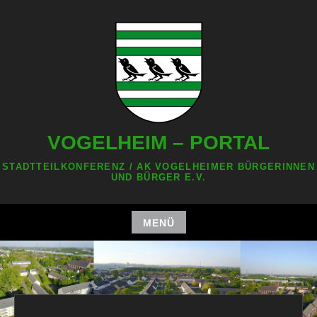
Zum
Inhalt
springen
VOGELHEIM – PORTAL
STADTTEILKONFERENZ / AK VOGELHEIMER BÜRGERINNEN
UND BÜRGER E.V.
MENÜ
Zum
Inhalt
springen