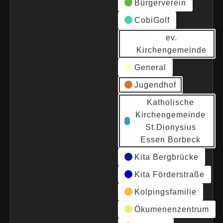
Bürgerverein
CobiGolf
ev.
Kirchengemeinde
General
Jugendhof
Katholische
Kirchengemeinde
St.Dionysius
Essen Borbeck
Kita Bergbrücke
Kita Förderstraße
Kolpingsfamilie
Ökumenenzentrum