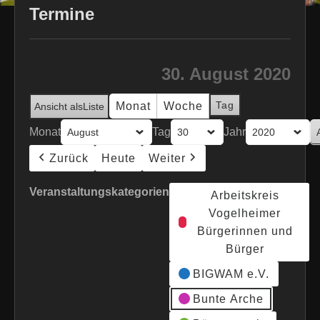
Termine
30. August 2020
Tag
Monat
Woche
Ansicht als
Liste
Monat
Tag
Jahr
Zurück
Heute
Weiter
Veranstaltungskategorien
Arbeitskreis
Vogelheimer
Bürgerinnen und
Bürger
BIGWAM e.V.
Bunte Arche