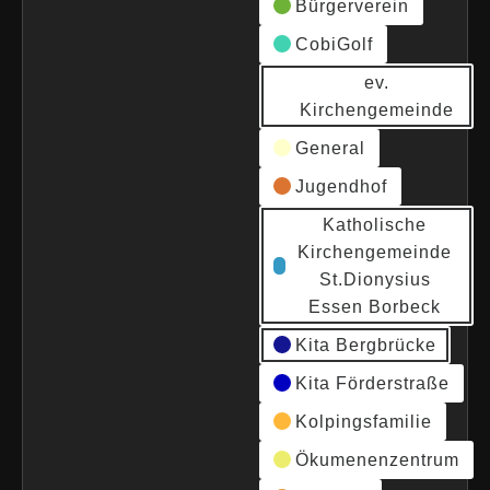
Bürgerverein
CobiGolf
ev.
Kirchengemeinde
General
Jugendhof
Katholische
Kirchengemeinde
St.Dionysius
Essen Borbeck
Kita Bergbrücke
Kita Förderstraße
Kolpingsfamilie
Ökumenenzentrum