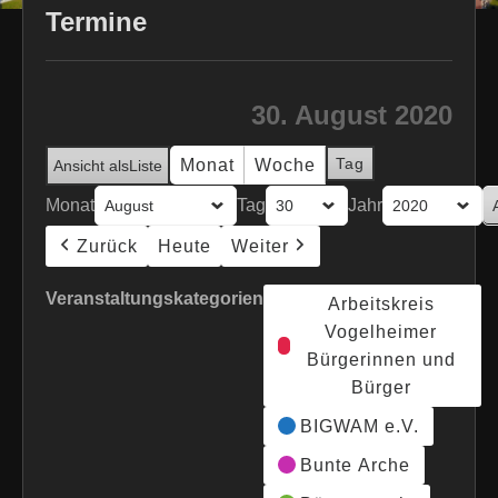
Termine
30. August 2020
Tag
Monat
Woche
Ansicht als
Liste
Monat
Tag
Jahr
Zurück
Heute
Weiter
Veranstaltungskategorien
Arbeitskreis
Vogelheimer
Bürgerinnen und
Bürger
BIGWAM e.V.
Bunte Arche