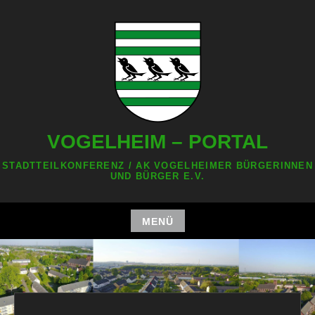
Zum
Inhalt
springen
VOGELHEIM – PORTAL
STADTTEILKONFERENZ / AK VOGELHEIMER BÜRGERINNEN
UND BÜRGER E.V.
MENÜ
Zum
Inhalt
springen