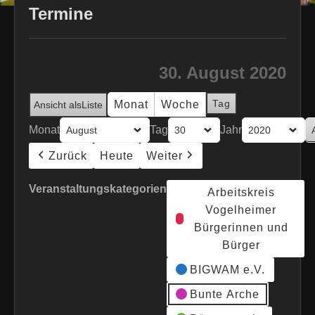
Termine
30. August 2020
Tag
Monat
Woche
Ansicht als
Liste
Monat
Tag
Jahr
Zurück
Heute
Weiter
Veranstaltungskategorien
Arbeitskreis
Vogelheimer
Bürgerinnen und
Bürger
BIGWAM e.V.
Bunte Arche