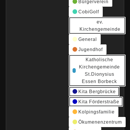
Bürgerverein
CobiGolf
ev.
Kirchengemeinde
General
Jugendhof
Katholische
Kirchengemeinde
St.Dionysius
Essen Borbeck
Kita Bergbrücke
Kita Förderstraße
Kolpingsfamilie
Ökumenenzentrum