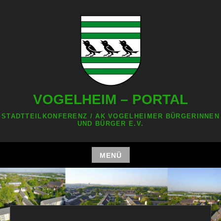
Zum
Inhalt
springen
VOGELHEIM – PORTAL
STADTTEILKONFERENZ / AK VOGELHEIMER BÜRGERINNEN
UND BÜRGER E.V.
MENÜ
Zum
Inhalt
springen