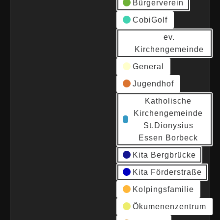
Bürgerverein
CobiGolf
ev.
Kirchengemeinde
General
Jugendhof
Katholische
Kirchengemeinde
St.Dionysius
Essen Borbeck
Kita Bergbrücke
Kita Förderstraße
Kolpingsfamilie
Ökumenenzentrum