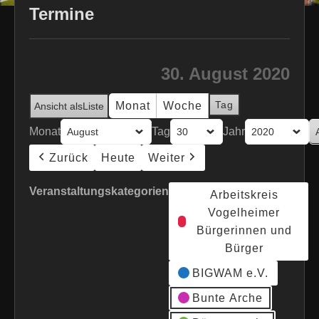
Termine
30. August 2020
Tag
Monat
Woche
Ansicht als
Liste
Monat
Tag
Jahr
Zurück
Heute
Weiter
Veranstaltungskategorien
Arbeitskreis
Vogelheimer
Bürgerinnen und
Bürger
BIGWAM e.V.
Bunte Arche