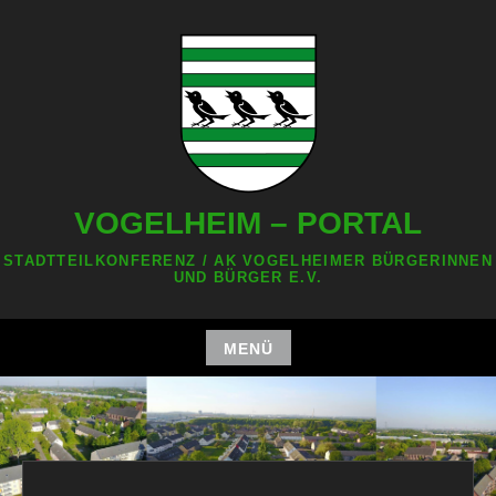
Zum
Inhalt
springen
VOGELHEIM – PORTAL
STADTTEILKONFERENZ / AK VOGELHEIMER BÜRGERINNEN
UND BÜRGER E.V.
MENÜ
Zum
Inhalt
springen