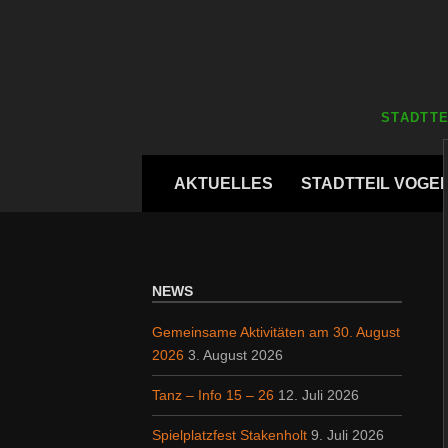
Zum
Inhalt
springen
STADTTE
Zum
AKTUELLES
STADTTEIL VOGE
Inhalt
springen
NEWS
Gemeinsame Aktivitäten am 30. August
2026
3. August 2026
Tanz – Info 15 – 26
12. Juli 2026
Spielplatzfest Stakenholt
9. Juli 2026