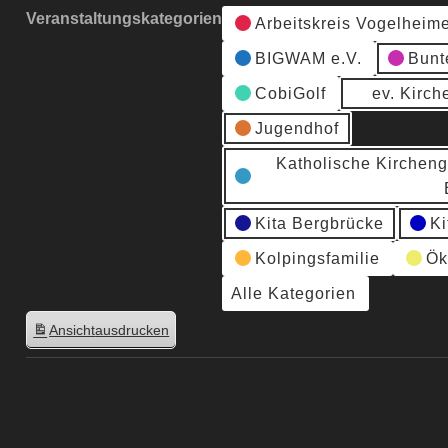
Veranstaltungskategorien
Arbeitskreis Vogelheim
BIGWAM e.V.
Bunt
CobiGolf
ev. Kirc
Jugendhof
Katholische Kirchen
Kita Bergbrücke
Ki
Kolpingsfamilie
Ök
Alle Kategorien
Ansicht
ausdrucken