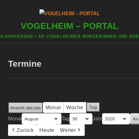
VOGELHEIM – PORTAL
ILKONFERENZ / AK VOGELHEIMER BÜRGERINNEN UND BÜR
LHEIM
STADTTEILKONFERENZ
INSTITUTIONEN
Termine
Tag
Monat
Woche
Ansicht als
Liste
Monat
Tag
Jahr
Zurück
Heute
Weiter