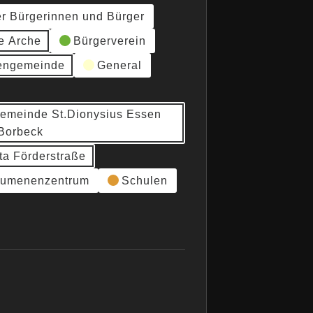
er Bürgerinnen und Bürger
e Arche
Bürgerverein
hengemeinde
General
gemeinde St.Dionysius Essen
Borbeck
ta Förderstraße
umenenzentrum
Schulen