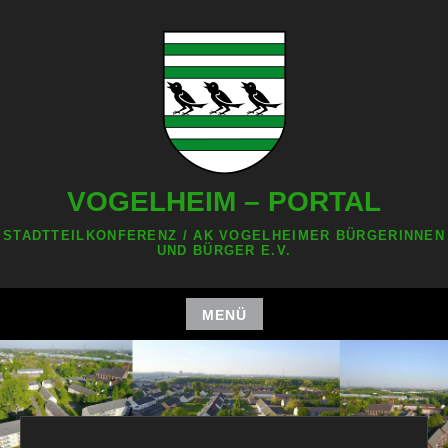
Zum
Inhalt
springen
VOGELHEIM – PORTAL
STADTTEILKONFERENZ / AK VOGELHEIMER BÜRGERINNEN
UND BÜRGER E.V.
MENÜ
Zum
Inhalt
springen