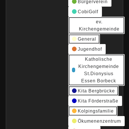
Bürgerverein
CobiGolf
ev.
Kirchengemeinde
General
Jugendhof
Katholische
Kirchengemeinde
St.Dionysius
Essen Borbeck
Kita Bergbrücke
Kita Förderstraße
Kolpingsfamilie
Ökumenenzentrum