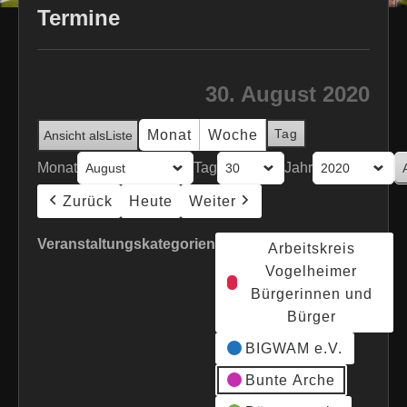
Termine
30. August 2020
Tag
Monat
Woche
Ansicht als
Liste
Monat
Tag
Jahr
Zurück
Heute
Weiter
Veranstaltungskategorien
Arbeitskreis
Vogelheimer
Bürgerinnen und
Bürger
BIGWAM e.V.
Bunte Arche