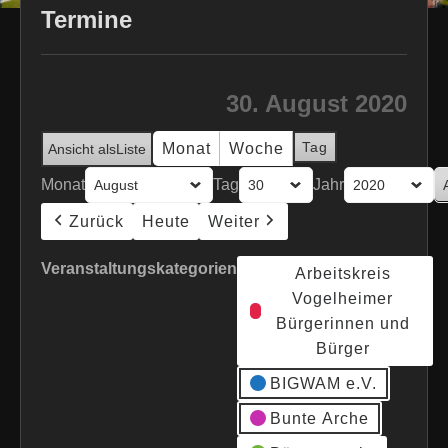
Termine
30. August 2020
Tag
Monat
Woche
Ansicht als
Liste
Monat
Tag
Jahr
Zurück
Heute
Weiter
Veranstaltungskategorien
Arbeitskreis
Vogelheimer
Bürgerinnen und
Bürger
BIGWAM e.V.
Bunte Arche