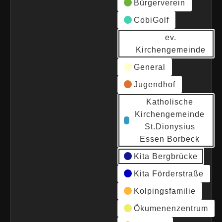
Bürgerverein
CobiGolf
ev.
Kirchengemeinde
General
Jugendhof
Katholische
Kirchengemeinde
St.Dionysius
Essen Borbeck
Kita Bergbrücke
Kita Förderstraße
Kolpingsfamilie
Ökumenenzentrum