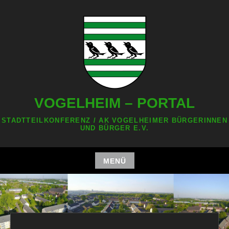
Zum
Inhalt
springen
VOGELHEIM – PORTAL
STADTTEILKONFERENZ / AK VOGELHEIMER BÜRGERINNEN
UND BÜRGER E.V.
MENÜ
Zum
Inhalt
springen