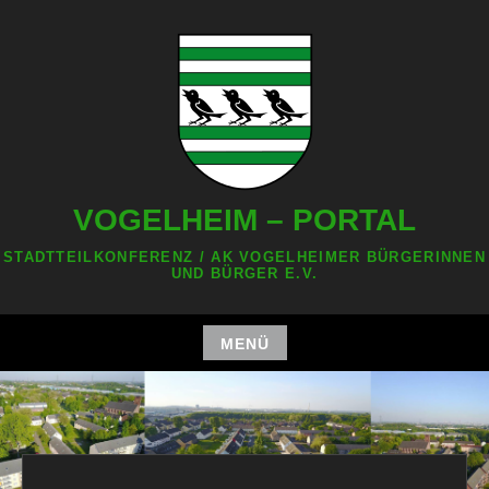
Zum
Inhalt
springen
VOGELHEIM – PORTAL
STADTTEILKONFERENZ / AK VOGELHEIMER BÜRGERINNEN
UND BÜRGER E.V.
MENÜ
Zum
Inhalt
springen