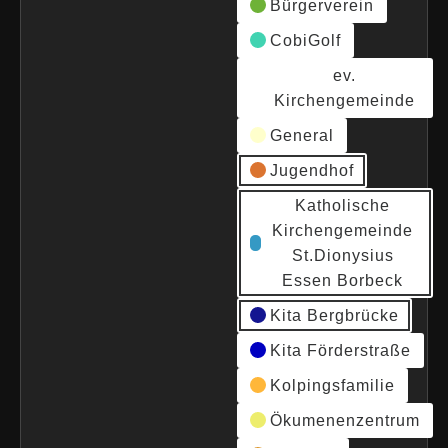
Bürgerverein
CobiGolf
ev.
Kirchengemeinde
General
Jugendhof
Katholische
Kirchengemeinde
St.Dionysius
Essen Borbeck
Kita Bergbrücke
Kita Förderstraße
Kolpingsfamilie
Ökumenenzentrum