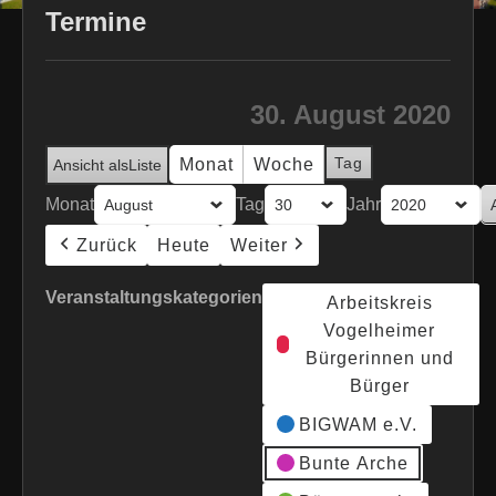
Termine
30. August 2020
Tag
Monat
Woche
Ansicht als
Liste
Monat
Tag
Jahr
Zurück
Heute
Weiter
Veranstaltungskategorien
Arbeitskreis
Vogelheimer
Bürgerinnen und
Bürger
BIGWAM e.V.
Bunte Arche