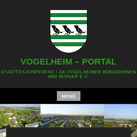
Zum
Inhalt
springen
VOGELHEIM – PORTAL
STADTTEILKONFERENZ / AK VOGELHEIMER BÜRGERINNEN
UND BÜRGER E.V.
MENÜ
Zum
Inhalt
springen