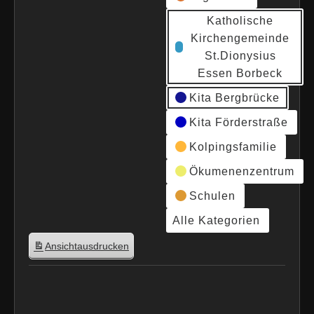
Katholische
Kirchengemeinde
St.Dionysius
Essen Borbeck
Kita Bergbrücke
Kita Förderstraße
Kolpingsfamilie
Ökumenenzentrum
Schulen
Alle Kategorien
Ansicht
ausdrucken