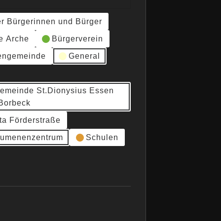
er Bürgerinnen und Bürger
e Arche
Bürgerverein
hengemeinde
General
gemeinde St.Dionysius Essen
Borbeck
ta Förderstraße
umenenzentrum
Schulen