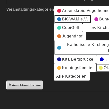
Veranstaltungskategorien
Arbeitskreis Vogelheim
BIGWAM e.V.
Bunt
CobiGolf
ev. Kirc
Jugendhof
Katholische Kirchen
Kita Bergbrücke
Ki
Kolpingsfamilie
Ök
Alle Kategorien
Ansicht
ausdrucken