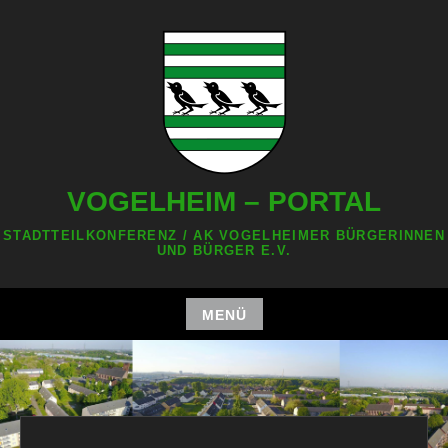
Zum
Inhalt
springen
VOGELHEIM – PORTAL
STADTTEILKONFERENZ / AK VOGELHEIMER BÜRGERINNEN
UND BÜRGER E.V.
MENÜ
Zum
Inhalt
springen