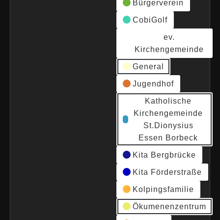
Bürgerverein
CobiGolf
ev.
Kirchengemeinde
General
Jugendhof
Katholische
Kirchengemeinde
St.Dionysius
Essen Borbeck
Kita Bergbrücke
Kita Förderstraße
Kolpingsfamilie
Ökumenenzentrum