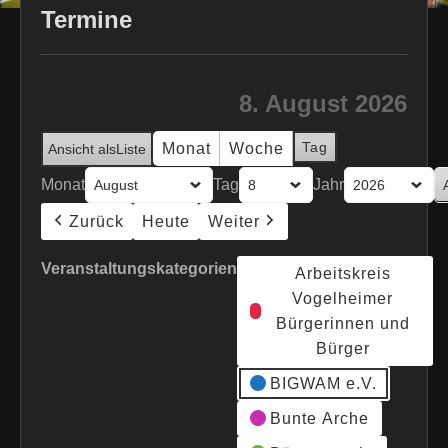
Termine
8. August 2026
Tag
Monat
Woche
Ansicht als
Liste
Monat
Tag
Jahr
Zurück
Heute
Weiter
Veranstaltungskategorien
Arbeitskreis
Vogelheimer
Bürgerinnen und
Bürger
BIGWAM e.V.
Bunte Arche