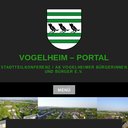
Zum
Inhalt
springen
VOGELHEIM – PORTAL
STADTTEILKONFERENZ / AK VOGELHEIMER BÜRGERINNEN
UND BÜRGER E.V.
MENÜ
Zum
Inhalt
springen