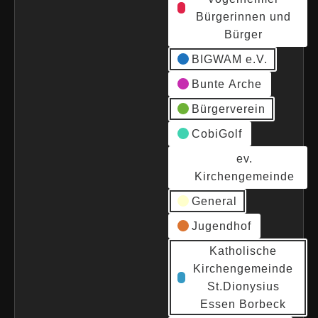
Bürgerinnen und
Bürger
BIGWAM e.V.
Bunte Arche
Bürgerverein
CobiGolf
ev.
Kirchengemeinde
General
Jugendhof
Katholische
Kirchengemeinde
St.Dionysius
Essen Borbeck