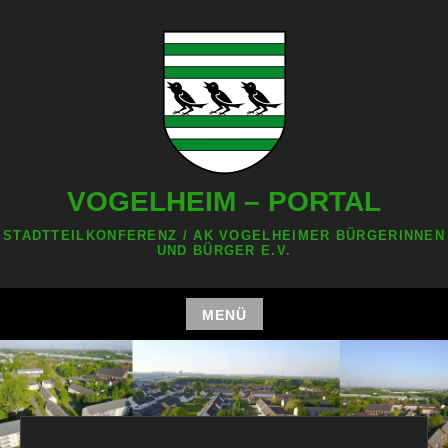
Zum
Inhalt
springen
VOGELHEIM – PORTAL
STADTTEILKONFERENZ / AK VOGELHEIMER BÜRGERINNEN
UND BÜRGER E.V.
MENÜ
Zum
Inhalt
springen