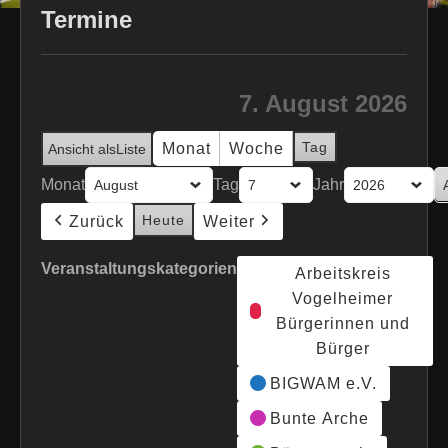
Termine
7. August 2026
Tag
Monat
Woche
Ansicht als
Liste
Monat
Tag
Jahr
Heute
Zurück
Weiter
Veranstaltungskategorien
Arbeitskreis
Vogelheimer
Bürgerinnen und
Bürger
BIGWAM e.V.
Bunte Arche