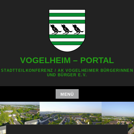
Zum
Inhalt
springen
VOGELHEIM – PORTAL
STADTTEILKONFERENZ / AK VOGELHEIMER BÜRGERINNEN
UND BÜRGER E.V.
MENÜ
Zum
Inhalt
springen