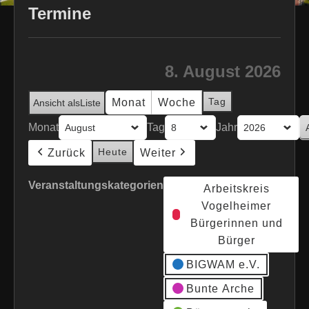
Termine
8. August 2026
Tag
Monat
Woche
Ansicht als
Liste
Monat
Tag
Jahr
Heute
Zurück
Weiter
Veranstaltungskategorien
Arbeitskreis
Vogelheimer
Bürgerinnen und
Bürger
BIGWAM e.V.
Bunte Arche