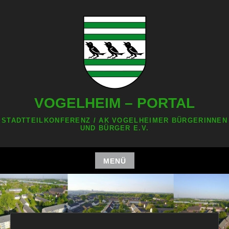
Zum
Inhalt
springen
VOGELHEIM – PORTAL
STADTTEILKONFERENZ / AK VOGELHEIMER BÜRGERINNEN
UND BÜRGER E.V.
MENÜ
Zum
Inhalt
springen