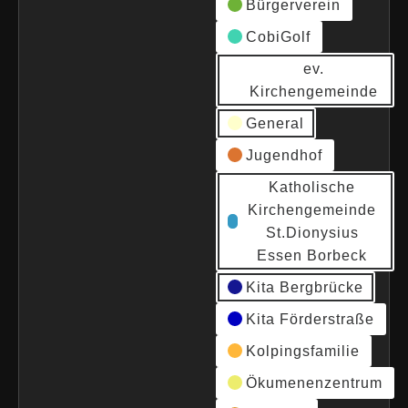
Bürgerverein
CobiGolf
ev.
Kirchengemeinde
General
Jugendhof
Katholische
Kirchengemeinde
St.Dionysius
Essen Borbeck
Kita Bergbrücke
Kita Förderstraße
Kolpingsfamilie
Ökumenenzentrum