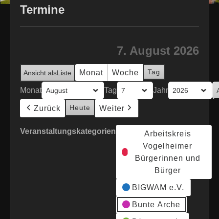
Termine
7. August 2026
Tag
Monat
Woche
Ansicht als
Liste
Monat
Tag
Jahr
Heute
Zurück
Weiter
Veranstaltungskategorien
Arbeitskreis
Vogelheimer
Bürgerinnen und
Bürger
BIGWAM e.V.
Bunte Arche