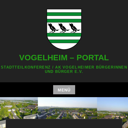
Zum
Inhalt
springen
VOGELHEIM – PORTAL
STADTTEILKONFERENZ / AK VOGELHEIMER BÜRGERINNEN
UND BÜRGER E.V.
MENÜ
Zum
Inhalt
springen