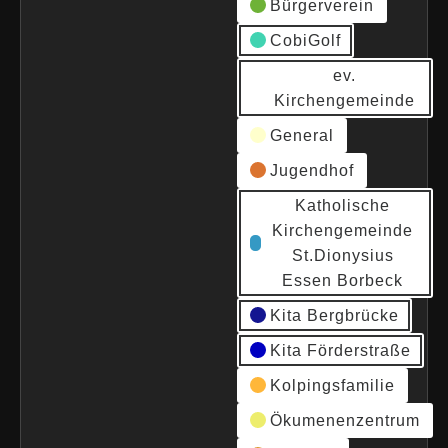
Bürgerverein
CobiGolf
ev.
Kirchengemeinde
General
Jugendhof
Katholische
Kirchengemeinde
St.Dionysius
Essen Borbeck
Kita Bergbrücke
Kita Förderstraße
Kolpingsfamilie
Ökumenenzentrum