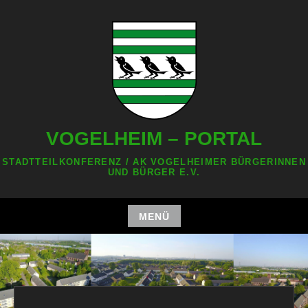
Zum
Inhalt
springen
VOGELHEIM – PORTAL
STADTTEILKONFERENZ / AK VOGELHEIMER BÜRGERINNEN
UND BÜRGER E.V.
MENÜ
Zum
Inhalt
springen