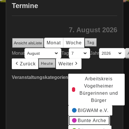
Termine
7. August 2026
Tag
Monat
Woche
Ansicht als
Liste
Monat
Tag
Jahr
Heute
Zurück
Weiter
Veranstaltungskategorien
Arbeitskreis
Vogelheimer
Bürgerinnen und
Bürger
BIGWAM e.V.
Bunte Arche