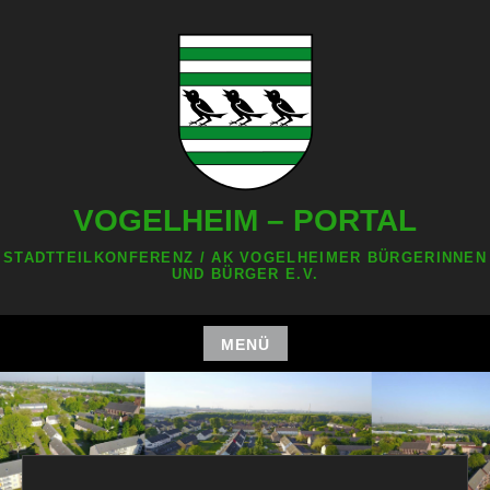
Zum
Inhalt
springen
VOGELHEIM – PORTAL
STADTTEILKONFERENZ / AK VOGELHEIMER BÜRGERINNEN
UND BÜRGER E.V.
MENÜ
Zum
Inhalt
springen