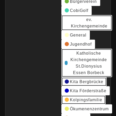
Bürgerverein
CobiGolf
ev.
Kirchengemeinde
General
Jugendhof
Katholische
Kirchengemeinde
St.Dionysius
Essen Borbeck
Kita Bergbrücke
Kita Förderstraße
Kolpingsfamilie
Ökumenenzentrum