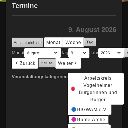
Termine
9. August 2026
Tag
Monat
Woche
Ansicht als
Liste
Monat
Tag
Jahr
Heute
Zurück
Weiter
Veranstaltungskategorien
Arbeitskreis
Vogelheimer
Bürgerinnen und
Bürger
BIGWAM e.V.
Bunte Arche