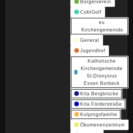
Bürgerverein
CobiGolf
ev.
Kirchengemeinde
General
Jugendhof
Katholische
Kirchengemeinde
St.Dionysius
Essen Borbeck
Kita Bergbrücke
Kita Förderstraße
Kolpingsfamilie
Ökumenenzentrum