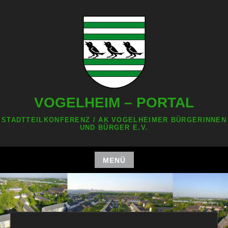
Zum
Inhalt
springen
VOGELHEIM – PORTAL
STADTTEILKONFERENZ / AK VOGELHEIMER BÜRGERINNEN
UND BÜRGER E.V.
MENÜ
Zum
Inhalt
springen