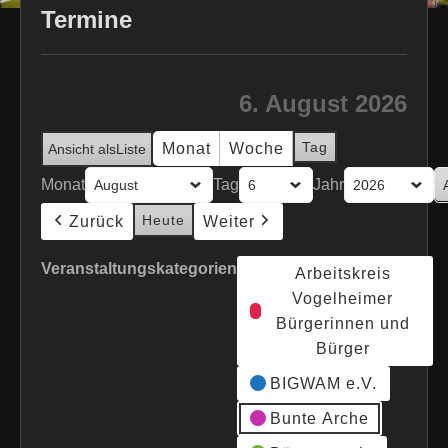
Termine
6. August 2026
Tag
Monat
Woche
Ansicht als
Liste
Monat
Tag
Jahr
Heute
Zurück
Weiter
Veranstaltungskategorien
Arbeitskreis
Vogelheimer
Bürgerinnen und
Bürger
BIGWAM e.V.
Bunte Arche