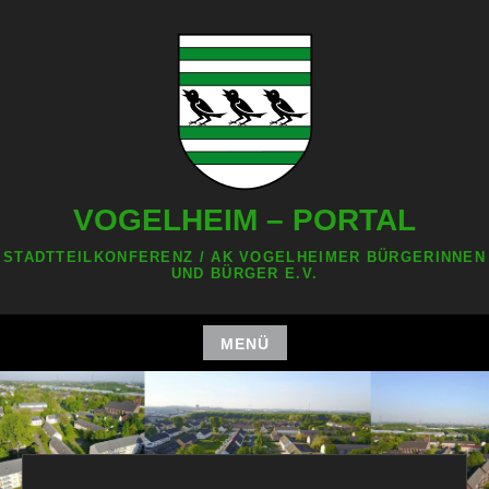
Zum
Inhalt
springen
VOGELHEIM – PORTAL
STADTTEILKONFERENZ / AK VOGELHEIMER BÜRGERINNEN
UND BÜRGER E.V.
MENÜ
Zum
Inhalt
springen