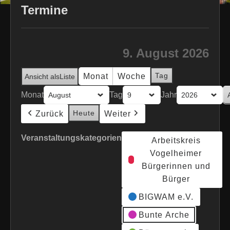
Termine
9. August 2026
Tag
Monat
Woche
Ansicht als
Liste
Monat
Tag
Jahr
Heute
Zurück
Weiter
Veranstaltungskategorien
Arbeitskreis
Vogelheimer
Bürgerinnen und
Bürger
BIGWAM e.V.
Bunte Arche