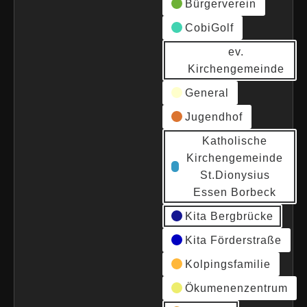
Bürgerverein
CobiGolf
ev.
Kirchengemeinde
General
Jugendhof
Katholische
Kirchengemeinde
St.Dionysius
Essen Borbeck
Kita Bergbrücke
Kita Förderstraße
Kolpingsfamilie
Ökumenenzentrum