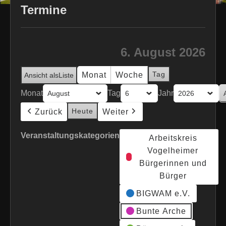
Termine
6. August 2026
Tag
Monat
Woche
Ansicht als
Liste
Monat
Tag
Jahr
Heute
Zurück
Weiter
Veranstaltungskategorien
Arbeitskreis
Vogelheimer
Bürgerinnen und
Bürger
BIGWAM e.V.
Bunte Arche