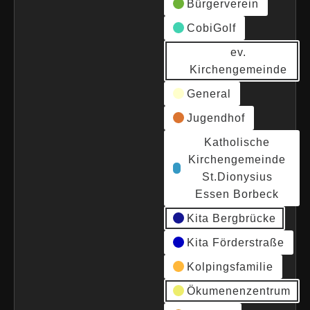
Bürgerverein
CobiGolf
ev.
Kirchengemeinde
General
Jugendhof
Katholische
Kirchengemeinde
St.Dionysius
Essen Borbeck
Kita Bergbrücke
Kita Förderstraße
Kolpingsfamilie
Ökumenenzentrum