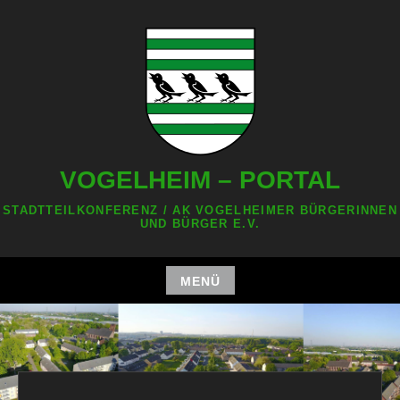
Zum
Inhalt
springen
VOGELHEIM – PORTAL
STADTTEILKONFERENZ / AK VOGELHEIMER BÜRGERINNEN
UND BÜRGER E.V.
MENÜ
Zum
Inhalt
springen