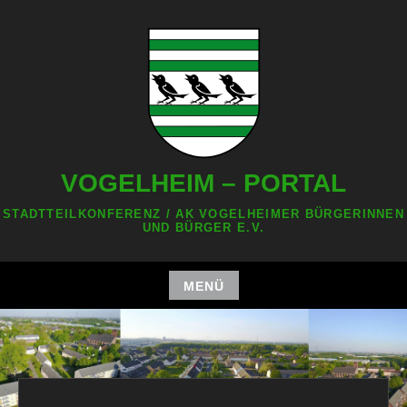
Zum
Inhalt
springen
VOGELHEIM – PORTAL
STADTTEILKONFERENZ / AK VOGELHEIMER BÜRGERINNEN
UND BÜRGER E.V.
MENÜ
Zum
Inhalt
springen