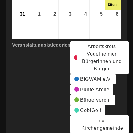
täten
31
31.
1
1.
2
2.
3
3.
4
4.
5
5.
6
6.
August
September
September
September
September
September
Septe
2026
2026
2026
2026
2026
2026
2026
Veranstaltungskategorien
Arbeitskreis
Vogelheimer
Bürgerinnen und
Bürger
BIGWAM e.V.
Bunte Arche
Bürgerverein
CobiGolf
ev.
Kirchengemeinde