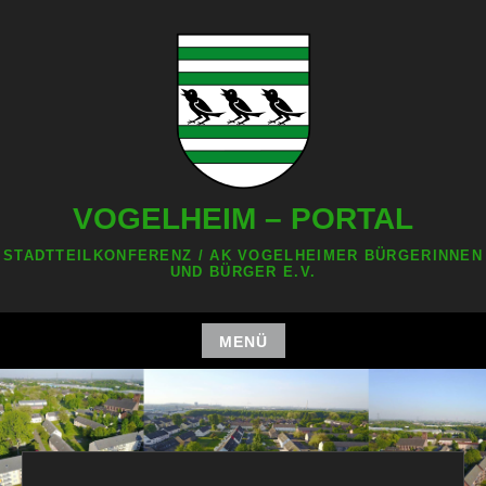
Zum
Inhalt
springen
VOGELHEIM – PORTAL
STADTTEILKONFERENZ / AK VOGELHEIMER BÜRGERINNEN
UND BÜRGER E.V.
MENÜ
Zum
Inhalt
springen