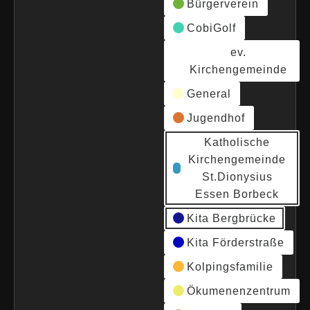
Bürgerverein
CobiGolf
ev.
Kirchengemeinde
General
Jugendhof
Katholische
Kirchengemeinde
St.Dionysius
Essen Borbeck
Kita Bergbrücke
Kita Förderstraße
Kolpingsfamilie
Ökumenenzentrum