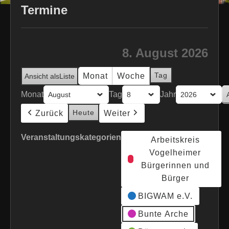
Termine
8. August 2026
Tag
Monat
Woche
Ansicht als
Liste
Monat
Tag
Jahr
Heute
Zurück
Weiter
Veranstaltungskategorien
Arbeitskreis
Vogelheimer
Bürgerinnen und
Bürger
BIGWAM e.V.
Bunte Arche