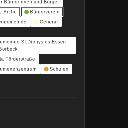
er Bürgerinnen und Bürger
e Arche
Bürgerverein
hengemeinde
General
gemeinde St.Dionysius Essen
Borbeck
ta Förderstraße
umenenzentrum
Schulen