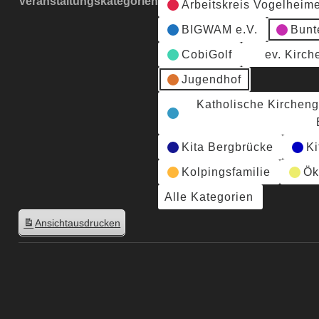
Veranstaltungskategorien
Arbeitskreis Vogelheim
BIGWAM e.V.
Bunt
CobiGolf
ev. Kirc
Jugendhof
Katholische Kirchen
Kita Bergbrücke
Ki
Kolpingsfamilie
Ök
Alle Kategorien
Ansicht
ausdrucken