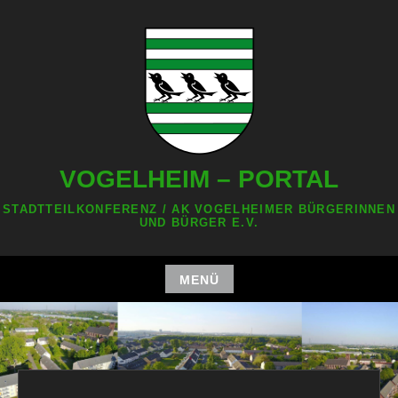
Zum
Inhalt
springen
VOGELHEIM – PORTAL
STADTTEILKONFERENZ / AK VOGELHEIMER BÜRGERINNEN
UND BÜRGER E.V.
MENÜ
Zum
Inhalt
springen