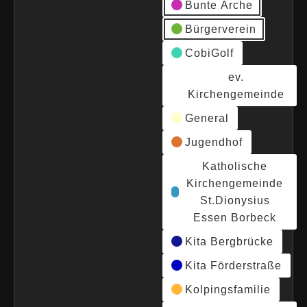
Bunte Arche
Bürgerverein
CobiGolf
ev.
Kirchengemeinde
General
Jugendhof
Katholische
Kirchengemeinde
St.Dionysius
Essen Borbeck
Kita Bergbrücke
Kita Förderstraße
Kolpingsfamilie