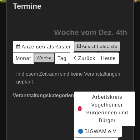
Termine
Woche vom Dez. 4th
Ansicht als
Liste
Anzeigen als
Raster
Woche
Monat
Tag
Zurück
Heute
In diesem Zeitraum sind keine Veranstaltungen
geplant.
Veranstaltungskategorien
Arbeitskreis
Vogelheimer
Bürgerinnen und
Bürger
BIGWAM e.V.