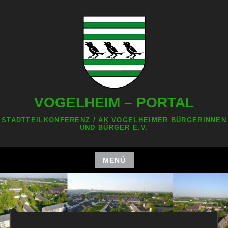
Zum
Inhalt
springen
VOGELHEIM – PORTAL
STADTTEILKONFERENZ / AK VOGELHEIMER BÜRGERINNEN
UND BÜRGER E.V.
MENÜ
Zum
Inhalt
springen