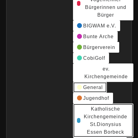
Bürgerinnen und
Bürger
BIGWAM e.V.
Bunte Arche
Bürgerverein
CobiGolf
ev.
Kirchengemeinde
General
Jugendhof
Katholische
Kirchengemeinde
St.Dionysius
Essen Borbeck