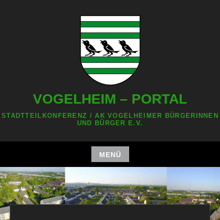
Zum
Inhalt
springen
VOGELHEIM – PORTAL
STADTTEILKONFERENZ / AK VOGELHEIMER BÜRGERINNEN
UND BÜRGER E.V.
MENÜ
Zum
Inhalt
springen