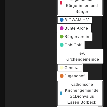
Bürgerinnen und
Bürger
BIGWAM e.V.
Bunte Arche
Bürgerverein
CobiGolf
ev.
Kirchengemeinde
General
Jugendhof
Katholische
Kirchengemeinde
St.Dionysius
Essen Borbeck