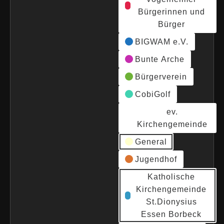
Bürgerinnen und
Bürger
BIGWAM e.V.
Bunte Arche
Bürgerverein
CobiGolf
ev.
Kirchengemeinde
General
Jugendhof
Katholische
Kirchengemeinde
St.Dionysius
Essen Borbeck