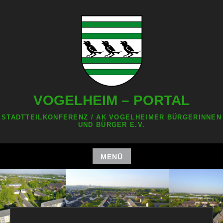
Zum
Inhalt
springen
VOGELHEIM – PORTAL
STADTTEILKONFERENZ / AK VOGELHEIMER BÜRGERINNEN
UND BÜRGER E.V.
MENÜ
Zum
Inhalt
springen