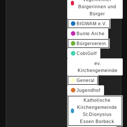
Bürgerinnen und
Bürger
BIGWAM e.V.
Bunte Arche
Bürgerverein
CobiGolf
ev.
Kirchengemeinde
General
Jugendhof
Katholische
Kirchengemeinde
St.Dionysius
Essen Borbeck