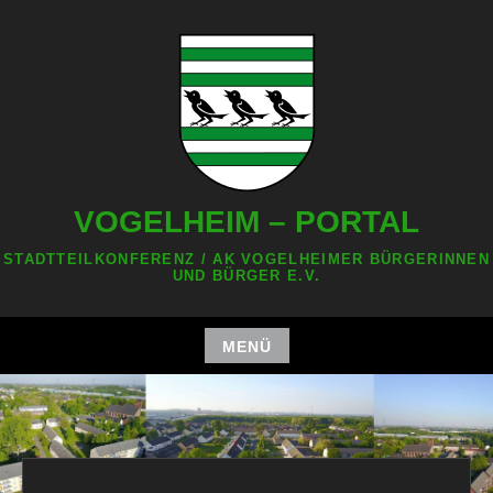
Zum
Inhalt
springen
VOGELHEIM – PORTAL
STADTTEILKONFERENZ / AK VOGELHEIMER BÜRGERINNEN
UND BÜRGER E.V.
MENÜ
Zum
Inhalt
springen