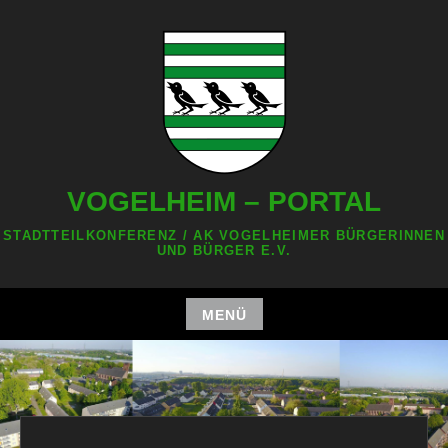
Zum
Inhalt
springen
VOGELHEIM – PORTAL
STADTTEILKONFERENZ / AK VOGELHEIMER BÜRGERINNEN
UND BÜRGER E.V.
MENÜ
Zum
Inhalt
springen