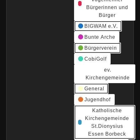
Bürgerinnen und
Bürger
BIGWAM e.V.
Bunte Arche
Bürgerverein
CobiGolf
ev.
Kirchengemeinde
General
Jugendhof
Katholische
Kirchengemeinde
St.Dionysius
Essen Borbeck