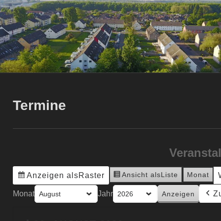
Termine
Veransta
Ansicht als
Liste
Monat
Anzeigen als
Raster
Monat
Jahr
Z