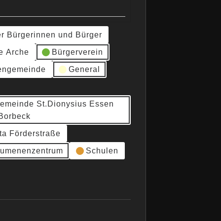
er Bürgerinnen und Bürger
e Arche
Bürgerverein
hengemeinde
General
gemeinde St.Dionysius Essen
Borbeck
ta Förderstraße
umenenzentrum
Schulen