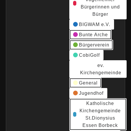
Bürgerinnen und
Bürger
BIGWAM e.V.
Bunte Arche
Bürgerverein
CobiGolf
ev.
Kirchengemeinde
General
Jugendhof
Katholische
Kirchengemeinde
St.Dionysius
Essen Borbeck