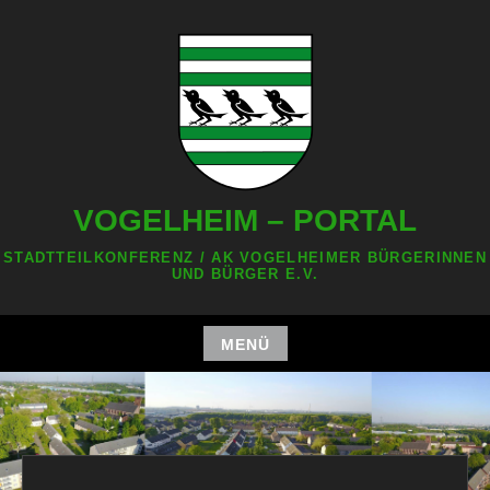
Zum
Inhalt
springen
VOGELHEIM – PORTAL
STADTTEILKONFERENZ / AK VOGELHEIMER BÜRGERINNEN
UND BÜRGER E.V.
MENÜ
Zum
Inhalt
springen