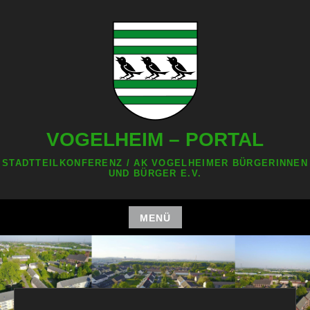
Zum
Inhalt
springen
VOGELHEIM – PORTAL
STADTTEILKONFERENZ / AK VOGELHEIMER BÜRGERINNEN
UND BÜRGER E.V.
MENÜ
Zum
Inhalt
springen