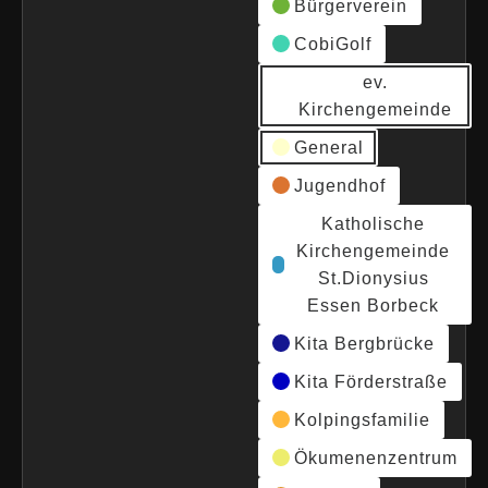
Bürgerverein
CobiGolf
ev.
Kirchengemeinde
General
Jugendhof
Katholische
Kirchengemeinde
St.Dionysius
Essen Borbeck
Kita Bergbrücke
Kita Förderstraße
Kolpingsfamilie
Ökumenenzentrum