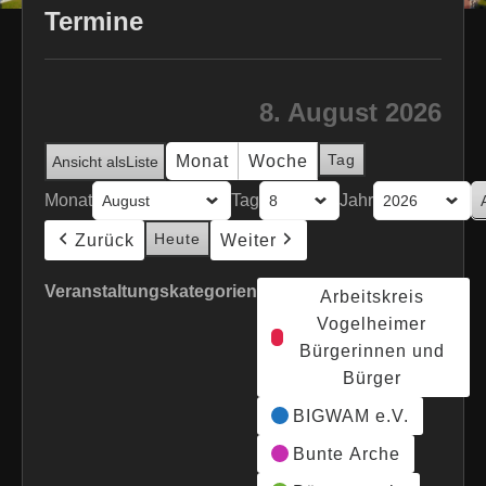
Termine
8. August 2026
Tag
Monat
Woche
Ansicht als
Liste
Monat
Tag
Jahr
Heute
Zurück
Weiter
Veranstaltungskategorien
Arbeitskreis
Vogelheimer
Bürgerinnen und
Bürger
BIGWAM e.V.
Bunte Arche