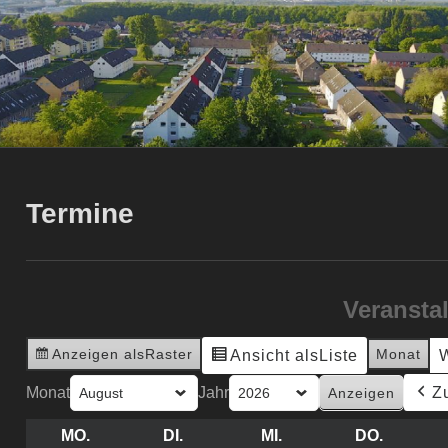
Termine
Veransta
Anzeigen als
Raster
Monat
Ansicht als
Liste
Monat
Jahr
Z
MO.
MONTAG
DI.
DIENSTAG
MI.
MITTWOCH
DO.
DONNE