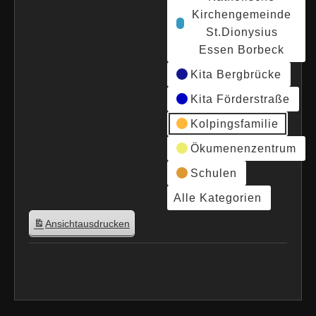
Kirchengemeinde
St.Dionysius
Essen Borbeck
Kita Bergbrücke
Kita Förderstraße
Kolpingsfamilie
Ökumenenzentrum
Schulen
Alle Kategorien
Ansicht
ausdrucken