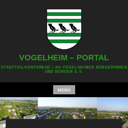
Zum
Inhalt
springen
VOGELHEIM – PORTAL
STADTTEILKONFERENZ / AK VOGELHEIMER BÜRGERINNEN
UND BÜRGER E.V.
MENÜ
Zum
Inhalt
springen