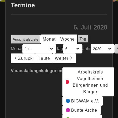
Termine
6. Juli 2020
Tag
Monat
Woche
Ansicht als
Liste
Monat
Tag
Jahr
Zurück
Heute
Weiter
Veranstaltungskategorien
Arbeitskreis
Vogelheimer
Bürgerinnen und
Bürger
BIGWAM e.V.
Bunte Arche