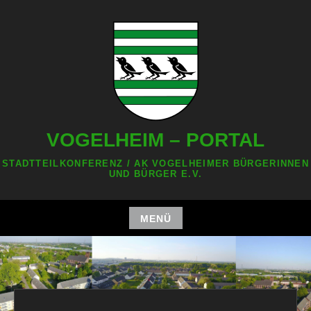
Zum
Inhalt
springen
VOGELHEIM – PORTAL
STADTTEILKONFERENZ / AK VOGELHEIMER BÜRGERINNEN
UND BÜRGER E.V.
MENÜ
Zum
Inhalt
springen