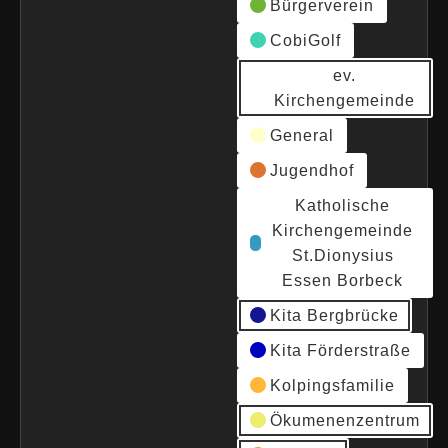
Bürgerverein
CobiGolf
ev.
Kirchengemeinde
General
Jugendhof
Katholische
Kirchengemeinde
St.Dionysius
Essen Borbeck
Kita Bergbrücke
Kita Förderstraße
Kolpingsfamilie
Ökumenenzentrum