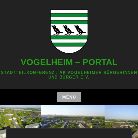
Zum
Inhalt
springen
VOGELHEIM – PORTAL
STADTTEILKONFERENZ / AK VOGELHEIMER BÜRGERINNEN
UND BÜRGER E.V.
MENÜ
Zum
Inhalt
springen