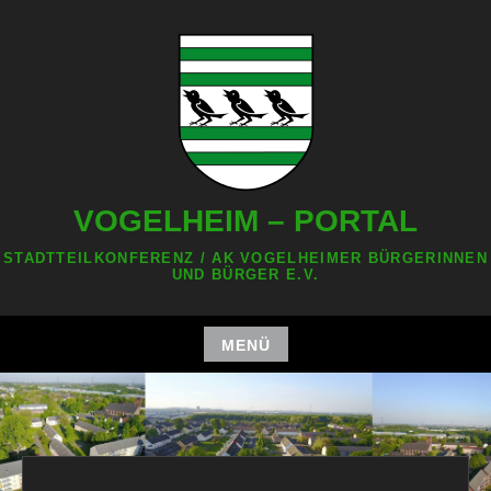
Zum
Inhalt
springen
VOGELHEIM – PORTAL
STADTTEILKONFERENZ / AK VOGELHEIMER BÜRGERINNEN
UND BÜRGER E.V.
MENÜ
Zum
Inhalt
springen