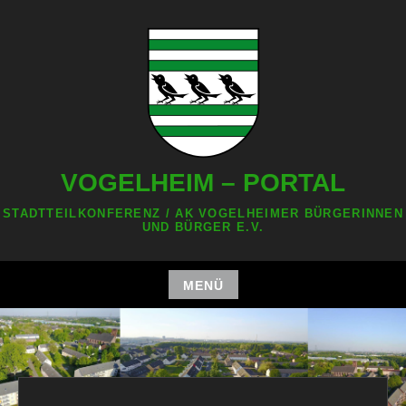
Zum
Inhalt
springen
VOGELHEIM – PORTAL
STADTTEILKONFERENZ / AK VOGELHEIMER BÜRGERINNEN
UND BÜRGER E.V.
MENÜ
Zum
Inhalt
springen