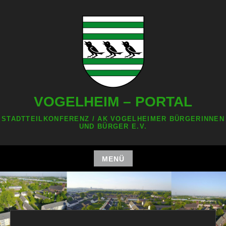
Zum
Inhalt
springen
VOGELHEIM – PORTAL
STADTTEILKONFERENZ / AK VOGELHEIMER BÜRGERINNEN
UND BÜRGER E.V.
MENÜ
Zum
Inhalt
springen