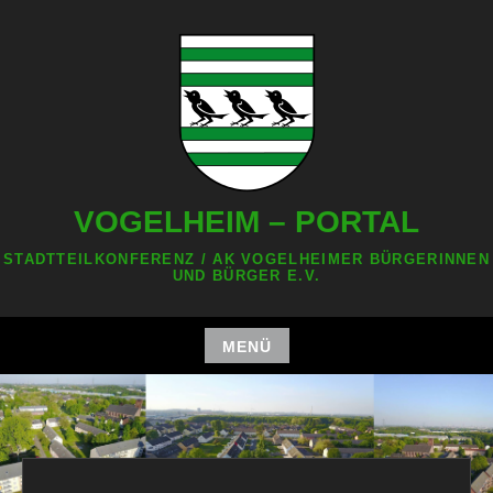
Zum
Inhalt
springen
VOGELHEIM – PORTAL
STADTTEILKONFERENZ / AK VOGELHEIMER BÜRGERINNEN
UND BÜRGER E.V.
MENÜ
Zum
Inhalt
springen