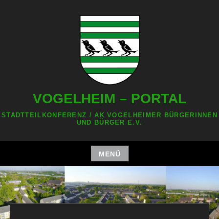
Zum
Inhalt
springen
VOGELHEIM – PORTAL
STADTTEILKONFERENZ / AK VOGELHEIMER BÜRGERINNEN
UND BÜRGER E.V.
MENÜ
Zum
Inhalt
springen