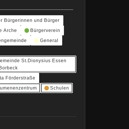
er Bürgerinnen und Bürger
e Arche
Bürgerverein
hengemeinde
General
gemeinde St.Dionysius Essen
Borbeck
ta Förderstraße
umenenzentrum
Schulen