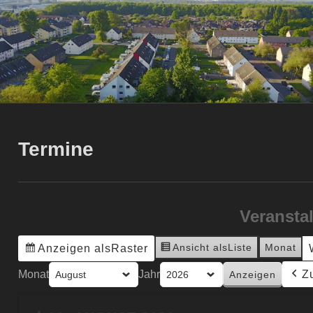
Termine
Veransta
Ansicht als
Liste
Monat
Anzeigen als
Raster
Monat
Jahr
Z