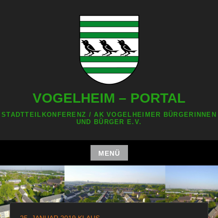
Zum
Inhalt
springen
VOGELHEIM – PORTAL
STADTTEILKONFERENZ / AK VOGELHEIMER BÜRGERINNEN
UND BÜRGER E.V.
MENÜ
Zum
Inhalt
springen