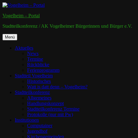
Zum
Inhalt
Vogelheim – Portal
springen
Stadtteilkonferenz / AK Vogelheimer Bürgerinnen und Bürger e.V.
Zum
Menü
Inhalt
springen
Aktuelles
News
Termine
Rückblicke
Ferienprogramm
Stadtteil Vogelheim
Historisches
Watt is datt denn – Vogelheim?
Stadtteilkonferenz
Allgemeines
Handlungskonzept
Stadtteilkonferenz Termine
Protokolle (nur mit Pw)
Institutionen
Computainer
Jugendhof
Kirchengemeinden