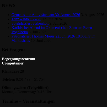
NEWS
Gemeinsame Aktivitäten am 30. August 2026
3. August 2026
Tanz – Info 15 – 26
12. Juli 2026
Spielplatzfest Stakenholt
9. Juli 2026
Karibischer Abend im Ökumenischen Zentrum Essen –
Vogelheim
3. Juli 2026
Patronatsfest Thomas Morus 22.Juni 2026 18:00Uhr im
Markushaus
10. Juni 2026
Bei Fragen:
Begegnungszentrum
Computainer
Kleinstraße 28
Telefon:
0201 / 88 – 51 754
Öffnungszeiten (Teilgeöffnet)
Montag – Donnerstag: 9–16 Uhr
Termine – Veranstaltungen