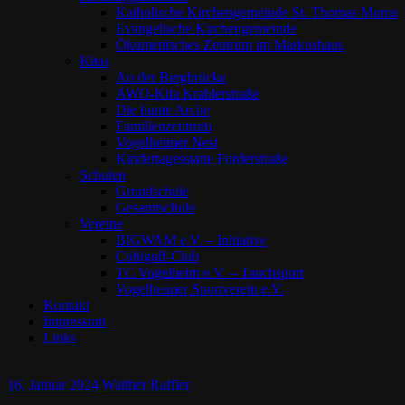
Katholische Kirchengemeinde St. Thomas Morus
Evangelische Kirchengemeinde
Ökumenisches Zentrum im Markushaus
Kitas
An der Bergbrücke
AWO-Kita Krablerstraße
Die bunte Arche
Familienzentrum
Vogelheimer Nest
Kindertagesstätte Förderstraße
Schulen
Grundschule
Gesamtschule
Vereine
BIGWAM e.V. – Initiative
Cobigolf-Club
TC Vogelheim e.V. – Tauchsport
Vogelheimer Sportverein e.V.
Kontakt
Impressum
Links
16. Januar 2024
Walther Raffler