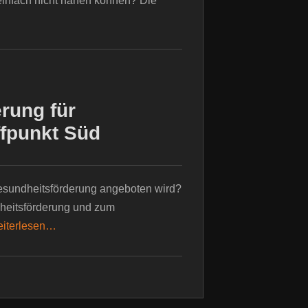
 einfach nicht nähen können? Die
rung für
ffpunkt Süd
esundheitsförderung angeboten wird?
dheitsförderung und zum
eiterlesen…