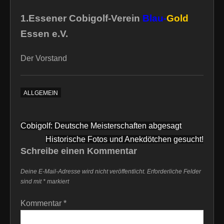
1.Essener Cobigolf-Verein
Blau-
Gold
Essen e.V.
Der Vorstand
ALLGEMEIN
Beitragsnavigation
Cobigolf: Deutsche Meisterschaften abgesagt
Historische Fotos und Anekdötchen gesucht!
Schreibe einen Kommentar
Deine E-Mail-Adresse wird nicht veröffentlicht.
Erforderliche Felder
sind mit
*
markiert
Kommentar
*