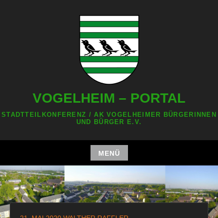
Zum
Inhalt
springen
VOGELHEIM – PORTAL
STADTTEILKONFERENZ / AK VOGELHEIMER BÜRGERINNEN
UND BÜRGER E.V.
MENÜ
Zum
Inhalt
springen