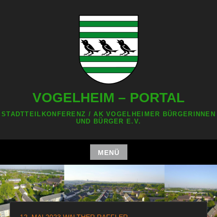
Zum
Inhalt
springen
VOGELHEIM – PORTAL
STADTTEILKONFERENZ / AK VOGELHEIMER BÜRGERINNEN
UND BÜRGER E.V.
MENÜ
Zum
Inhalt
springen