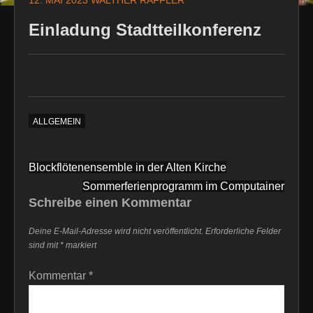
12. MAI 2023
WALTHER RAFFLER
Einladung Stadtteilkonferenz
ALLGEMEIN
Beitragsnavigation
Blockflötenensemble in der Alten Kirche
Sommerferienprogramm im Computainer
Schreibe einen Kommentar
Deine E-Mail-Adresse wird nicht veröffentlicht.
Erforderliche Felder
sind mit
*
markiert
Kommentar
*