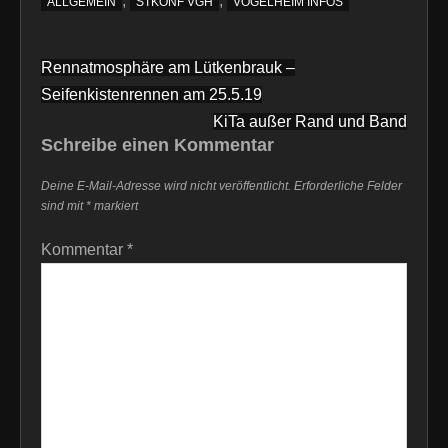
,
,
ALLGEMEIN
STKONF VGH
VOGELHEIM INFOS
Beitragsnavigation
Rennatmosphäre am Lütkenbrauk –
Seifenkistenrennen am 25.5.19
KiTa außer Rand und Band
Schreibe einen Kommentar
Deine E-Mail-Adresse wird nicht veröffentlicht.
Erforderliche Felder
sind mit
*
markiert
Kommentar
*