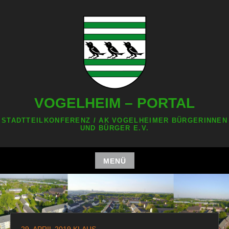
Zum
Inhalt
springen
VOGELHEIM – PORTAL
STADTTEILKONFERENZ / AK VOGELHEIMER BÜRGERINNEN
UND BÜRGER E.V.
MENÜ
Zum
Inhalt
springen