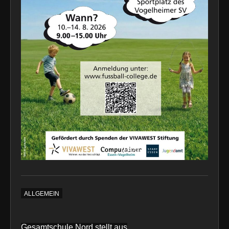
ALLGEMEIN
Beitragsnavigation
Gesamtschule Nord stellt aus