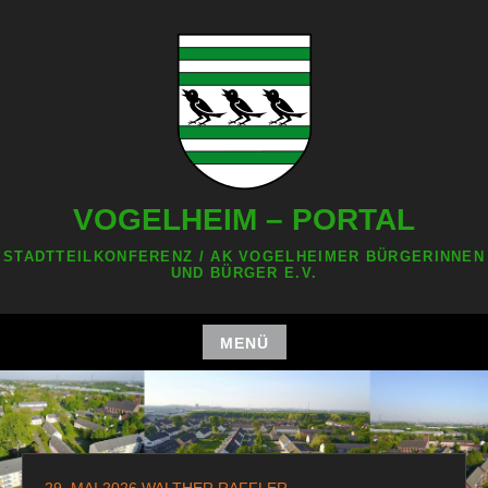
Zum
Inhalt
springen
VOGELHEIM – PORTAL
STADTTEILKONFERENZ / AK VOGELHEIMER BÜRGERINNEN
UND BÜRGER E.V.
MENÜ
Zum
Inhalt
springen